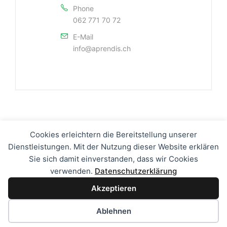
Phone
062 771 70 72
E-Mail
info@aprendis.ch
Cookies erleichtern die Bereitstellung unserer
Dienstleistungen. Mit der Nutzung dieser Website erklären
Sie sich damit einverstanden, dass wir Cookies
verwenden.
Datenschutzerklärung
Kontakt
|
Impressum
|
Datenschutz
Akzeptieren
Ablehnen
Copyright © 2026 Aprendis GmbH