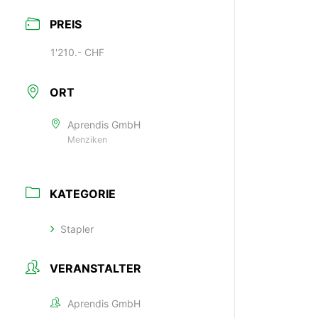
PREIS
1'210.- CHF
ORT
Aprendis GmbH
Menziken
KATEGORIE
Stapler
VERANSTALTER
Aprendis GmbH