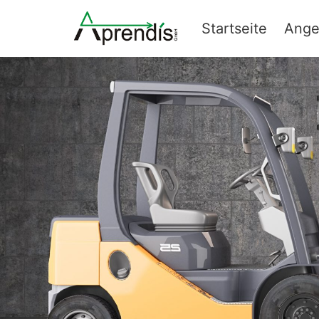
Zum
Inhalt
Startseite
Ange
springen
Staplerkurse