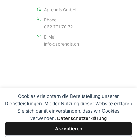
Aprendis GmbH
Phone
062 771 70 72
E-Mail
info@aprendis.ch
Cookies erleichtern die Bereitstellung unserer
Dienstleistungen. Mit der Nutzung dieser Website erklären
Sie sich damit einverstanden, dass wir Cookies
verwenden.
Datenschutzerklärung
Kontakt
|
Impressum
|
Datenschutz
Akzeptieren