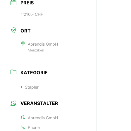
PREIS
1'210.- CHF
ORT
Aprendis GmbH
Menziken
KATEGORIE
Stapler
VERANSTALTER
Aprendis GmbH
Phone