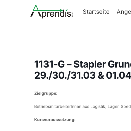
Zum
Inhalt
Startseite
Ange
springen
Staplerkurse
1131-G – Stapler Grun
29./30./31.03 & 01.0
Zielgruppe:
BetriebsmitarbeiterInnen aus Logistik, Lager, Spe
Kursvoraussetzung: